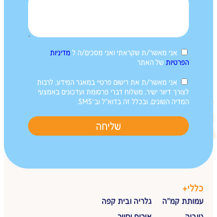
אני מאשר/ת שקראתי ואני מסכים/ה ל
מדיניות
הפרטיות
של האתר
אני מאשר/ת את רישום פרטיי במאגר המידע, לרבות
לצורך דיוור ישיר, משלוח דברי פרסומת ועדכונים באמצעי
המדיה השונים, ובכלל זה בדוא"ל וב־SMS.
שליחה
כללי
+
עמותת קמ"ה
גלריה ובית קפה
טוביה
אירוח וסיור